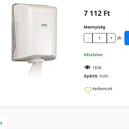
7 112 Ft
Mennyiség
-
+
db
Készleten
1836
Gyártó:
Vialli
Kedvencek
ás