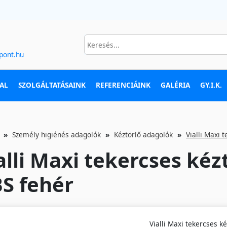
pont.hu
AL
SZOLGÁLTATÁSAINK
REFERENCIÁINK
GALÉRIA
GY.I.K.
Személy higiénés adagolók
Kéztörlő adagolók
Vialli Maxi 
alli Maxi tekercses kéz
S fehér
Vialli Maxi tekercses k