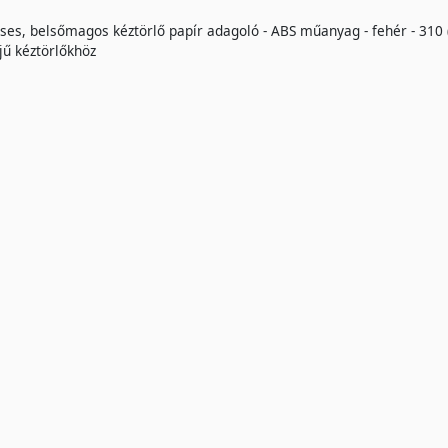
cses, belsőmagos kéztörlő papír adagoló - ABS műanyag - fehér - 310 
ű kéztörlőkhöz