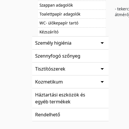
Szappan adagolók
- teker
Toalettpapír adagolók
átmérőj
WC- ülőkepapír tartó
Kézszárító
Személy higiénia
Szennyfogó szőnyeg
Tisztítószerek
Kozmetikum
Háztartási eszközök és
egyéb termékek
Rendelhető