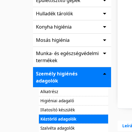
Épülettisztító gépek
Hulladék tárolók
Konyha higiénia
Mosás higiénia
Munka- és egészségvédelmi
termékek
Személy higiénés
adagolók
Alkatrész
Higiéniai adagaló
Illatosító készülék
Kéztörlő adagolók
Leír
Szalvéta adagolók