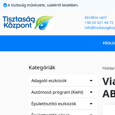
A tisztaság művészete, szakértő kezekben.
Kérdése van?
+36-20 421 44 72
info@tisztasagkoz
FŐOLD
Kategóriák
Főoldal
Vi
Adagoló eszközök
AB
Autómosó program (Kiehl)
Épülettisztító eszközök