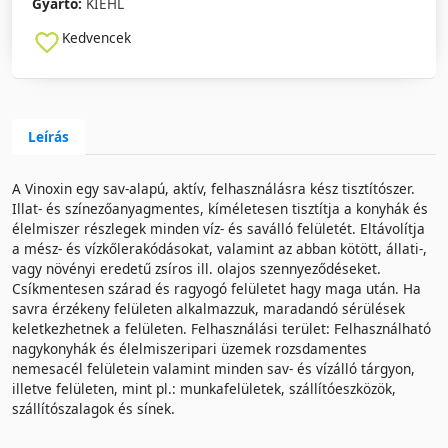
Gyártó:
KIEHL
Kedvencek
Leírás
A Vinoxin egy sav-alapú, aktív, felhasználásra kész tisztítószer.
Illat- és színezőanyagmentes, kíméletesen tisztítja a konyhák és
élelmiszer részlegek minden víz- és saválló felületét. Eltávolítja
a mész- és vízkőlerakódásokat, valamint az abban kötött, állati-,
vagy növényi eredetű zsíros ill. olajos szennyeződéseket.
Csíkmentesen szárad és ragyogó felületet hagy maga után. Ha
savra érzékeny felületen alkalmazzuk, maradandó sérülések
keletkezhetnek a felületen. Felhasználási terület: Felhasználható
nagykonyhák és élelmiszeripari üzemek rozsdamentes
nemesacél felületein valamint minden sav- és vízálló tárgyon,
illetve felületen, mint pl.: munkafelületek, szállítóeszközök,
szállítószalagok és sínek.