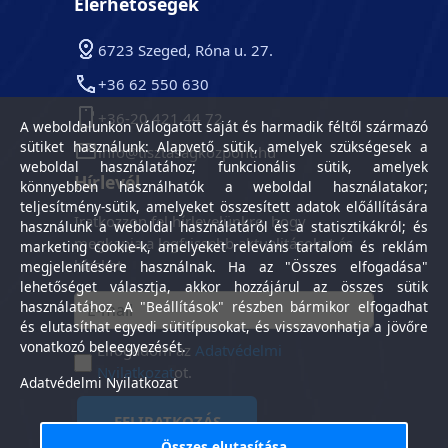
Elérhetőségek
6723 Szeged, Róna u. 27.
+36 62 550 630
+36-20 421 44 72
A weboldalunkon válogatott saját és harmadik féltől származó
sütiket használunk: Alapvető sütik, amelyek szükségesek a
info@tisztasagkozpont.hu
weboldal használatához; funkcionális sütik, amelyek
Hírlevél
könnyebben használhatók a weboldal használatakor;
teljesítmény-sütik, amelyeket összesített adatok előállítására
Iratkozzon fel hírlevelünkre, hogy
használunk a weboldal használatáról és a statisztikákról; és
megkapja a legfrissebb aktualitásokat és
marketing cookie-k, amelyeket releváns tartalom és reklám
híreket.
megjelenítésére használnak. Ha az "Összes elfogadása"
lehetőséget választja, akkor hozzájárul az összes sütik
használatához. A "Beállítások" részben bármikor elfogadhat
és elutasíthat egyedi sütitípusokat, és visszavonhatja a jövőre
vonatkozó beleegyezését.
Elfogadom az
Adatvédelmi
Nyilatkozat
ot.
Adatvédelmi Nyilatkozat
FELIRATKOZÁS
Összes elutasítása