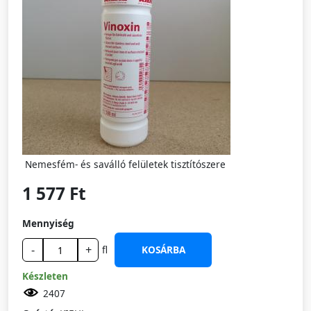
Nemesfém- és saválló felületek tisztítószere
1 577 Ft
Mennyiség
-
+
fl
KOSÁRBA
Készleten
2407