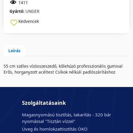
1411
Gyártó:
UNGER
Kedvencek
Leírás
55 cm széles vízösszeszedő, kőlehúzó professzionális gumival
Erős, horganyzott acéltest Csíkok nélküli padlószárításhoz
Szolgáltatásaink
Magasnyomású tisztítás, takarítás - 320 bár
nyomással "Tisztán vízzel"
Üveg és homlokzattisztítás ÖKO