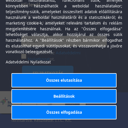
weboldal használatához; funkcionális sütik, amelyek
Hírlevél
könnyebben használhatók a weboldal használatakor;
teljesítmény-sütik, amelyeket összesített adatok előállítására
Iratkozzon fel hírlevelünkre, hogy
használunk a weboldal használatáról és a statisztikákról; és
megkapja a legfrissebb aktualitásokat és
marketing cookie-k, amelyeket releváns tartalom és reklám
híreket.
megjelenítésére használnak. Ha az "Összes elfogadása"
lehetőséget választja, akkor hozzájárul az összes sütik
használatához. A "Beállítások" részben bármikor elfogadhat
és elutasíthat egyedi sütitípusokat, és visszavonhatja a jövőre
vonatkozó beleegyezését.
Elfogadom az
Adatvédelmi
Nyilatkozat
ot.
Adatvédelmi Nyilatkozat
FELIRATKOZÁS
Összes elutasítása
Beállítások
Általános Szerződési
Adatkezelési
-
Feltételek
tájékoztató
Összes elfogadása
Tisztaság Központ Kft. © 2025. Minden jog
fenntartva. Készítette:
I.T.C. Kft.