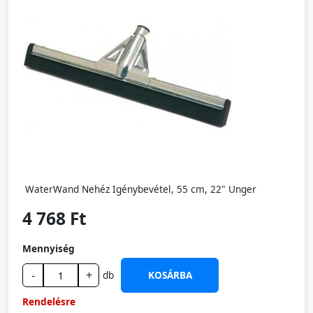
WaterWand Nehéz Igénybevétel, 55 cm, 22" Unger
4 768 Ft
Mennyiség
-
+
db
KOSÁRBA
Rendelésre