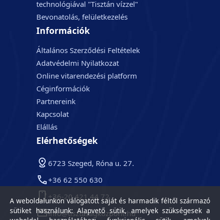
technológiával "Tisztán vízzel"
Bevonatolás, felületkezelés
Információk
Általános Szerződési Feltételek
Adatvédelmi Nyilatkozat
Online vitarendezési platform
Céginformációk
Partnereink
Kapcsolat
Elállás
Elérhetőségek
6723 Szeged, Róna u. 27.
+36 62 550 630
+36-20 421 44 72
A weboldalunkon válogatott saját és harmadik féltől származó
sütiket használunk: Alapvető sütik, amelyek szükségesek a
info@tisztasagkozpont.hu