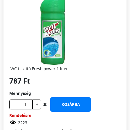
WC tisztító Fresh power 1 liter
787 Ft
Mennyiség
-
+
db
KOSÁRBA
Rendelésre
2223