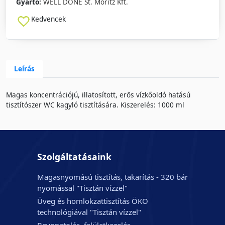
Gyártó:
WELL DONE St. Moritz Kft.
Kedvencek
Leírás
Magas koncentrációjú, illatosított, erős vízkőoldó hatású
tisztítószer WC kagyló tisztítására. Kiszerelés: 1000 ml
Szolgáltatásaink
Magasnyomású tisztítás, takarítás - 320 bár
nyomással "Tisztán vízzel"
Üveg és homlokzattisztítás ÖKO
technológiával "Tisztán vízzel"