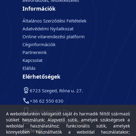
Bevonatolás, felületkezelés
Információk
Általános Szerződési Feltételek
Adatvédelmi Nyilatkozat
Online vitarendezési platform
Céginformációk
Partnereink
Kapcsolat
Elállás
Elérhetőségek
6723 Szeged, Róna u. 27.
+36 62 550 630
+36-20 421 44 72
A weboldalunkon válogatott saját és harmadik féltől származó
sütiket használunk: Alapvető sütik, amelyek szükségesek a
info@tisztasagkozpont.hu
weboldal használatához; funkcionális sütik, amelyek
Hírlevél
könnyebben használhatók a weboldal használatakor;