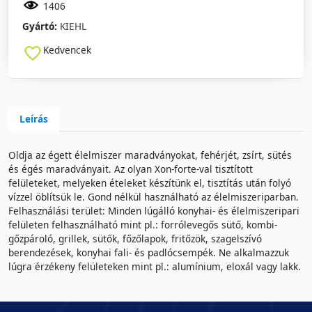
1406
Gyártó:
KIEHL
Kedvencek
Leírás
Oldja az égett élelmiszer maradványokat, fehérjét, zsírt, sütés
és égés maradványait. Az olyan Xon-forte-val tisztított
felületeket, melyeken ételeket készítünk el, tisztítás után folyó
vízzel öblítsük le. Gond nélkül használható az élelmiszeriparban.
Felhasználási terület: Minden lúgálló konyhai- és élelmiszeripari
felületen felhasználható mint pl.: forrólevegős sütő, kombi-
gőzpároló, grillek, sütők, főzőlapok, fritőzök, szagelszívó
berendezések, konyhai fali- és padlócsempék. Ne alkalmazzuk
lúgra érzékeny felületeken mint pl.: alumínium, eloxál vagy lakk.