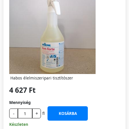
Habos élelmiszeripari tisztítószer
4 627 Ft
Mennyiség
-
+
fl
KOSÁRBA
Készleten