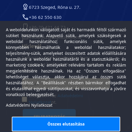
6723 Szeged, Róna u. 27.
+36 62 550 630
+36-20 421 44 72
A weboldalunkon válogatott saját és harmadik féltől származó
sütiket használunk: Alapvető sütik, amelyek szükségesek a
info@tisztasagkozpont.hu
weboldal használatához; funkcionális sütik, amelyek
Hírlevél
könnyebben használhatók a weboldal használatakor;
teljesítmény-sütik, amelyeket összesített adatok előállítására
Iratkozzon fel hírlevelünkre, hogy
használunk a weboldal használatáról és a statisztikákról; és
megkapja a legfrissebb aktualitásokat és
marketing cookie-k, amelyeket releváns tartalom és reklám
híreket.
megjelenítésére használnak. Ha az "Összes elfogadása"
lehetőséget választja, akkor hozzájárul az összes sütik
használatához. A "Beállítások" részben bármikor elfogadhat
és elutasíthat egyedi sütitípusokat, és visszavonhatja a jövőre
vonatkozó beleegyezését.
Elfogadom az
Adatvédelmi
Nyilatkozat
ot.
Adatvédelmi Nyilatkozat
FELIRATKOZÁS
Összes elutasítása